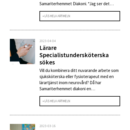
Samariterhemmet Diakoni. “Jag ser det…
» LÄS HELA ARTIKELN
2023-04-04
Lärare
Specialistundersköterska
sökes
Vill du kombinera ditt nuvarande arbete som
sjuksköterska eller fysioterapeut med en
lärartjänst inom neurovård? Då har
Samariterhemmet diakoni en…
» LÄS HELA ARTIKELN
2023-03-16