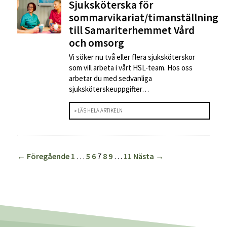
Sjuksköterska för
sommarvikariat/timanställning
till Samariterhemmet Vård
och omsorg
Vi söker nu två eller flera sjuksköterskor
som vill arbeta i vårt HSL-team. Hos oss
arbetar du med sedvanliga
sjuksköterskeuppgifter…
» LÄS HELA ARTIKELN
← Föregående
1
…
5
6
7
8
9
…
11
Nästa →