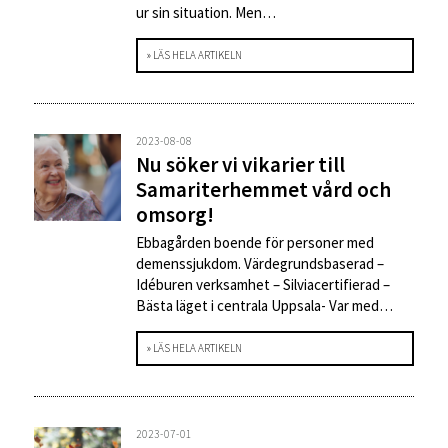
ur sin situation. Men…
» LÄS HELA ARTIKELN
2023-08-08
Nu söker vi vikarier till
Samariterhemmet vård och
omsorg!
Ebbagården boende för personer med
demenssjukdom. Värdegrundsbaserad –
Idéburen verksamhet – Silviacertifierad –
Bästa läget i centrala Uppsala- Var med…
» LÄS HELA ARTIKELN
2023-07-01