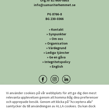
Org.nr 817600-0803
info@samariterhemmet.se
PG 8766-8
BG 230-0366
Kontakt
Synpunkter
Om oss
Organisation
Värdegrund
Lediga tjänster
Ge en gåva
Integritetspolicy
English
Vi använder cookies på vår webbplats för att ge dig den mest
relevanta upplevelsen genom att komma ihåg dina preferenser
och upprepade besök. Genom att klicka på "Acceptera alla"
samtycker du till användningen av ALLA cookies. Du kan dock