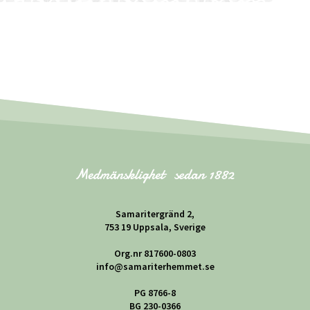
Samaritergränd 2,
753 19 Uppsala, Sverige
Org.nr 817600-0803
info@samariterhemmet.se
PG 8766-8
BG 230-0366