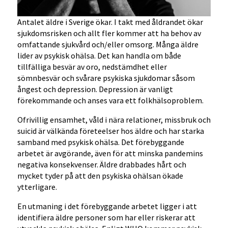
Antalet äldre i Sverige ökar. I takt med åldrandet ökar
sjukdomsrisken och allt fler kommer att ha behov av
omfattande sjukvård och/eller omsorg. Många äldre
lider av psykisk ohälsa. Det kan handla om både
tillfälliga besvär av oro, nedstämdhet eller
sömnbesvär och svårare psykiska sjukdomar såsom
ångest och depression. Depression är vanligt
förekommande och anses vara ett folkhälsoproblem.
Ofrivillig ensamhet, våld i nära relationer, missbruk och
suicid är välkända företeelser hos äldre och har starka
samband med psykisk ohälsa. Det förebyggande
arbetet är avgörande, även för att minska pandemins
negativa konsekvenser. Äldre drabbades hårt och
mycket tyder på att den psykiska ohälsan ökade
ytterligare.
En utmaning i det förebyggande arbetet ligger i att
identifiera äldre personer som har eller riskerar att