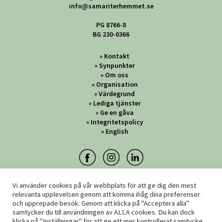
info@samariterhemmet.se
PG 8766-8
BG 230-0366
Kontakt
Synpunkter
Om oss
Organisation
Värdegrund
Lediga tjänster
Ge en gåva
Integritetspolicy
English
Vi använder cookies på vår webbplats för att ge dig den mest
relevanta upplevelsen genom att komma ihåg dina preferenser
och upprepade besök. Genom att klicka på "Acceptera alla"
samtycker du till användningen av ALLA cookies. Du kan dock
klicka på "Inställningar" för att ge ett mer kontrollerat samtycke.